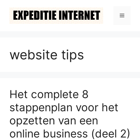
Ga
naar
Menu
de
inhoud
website tips
Het complete 8
stappenplan voor het
opzetten van een
online business (deel 2)