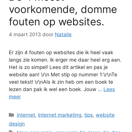
voorkomende, domme
fouten op websites.
4 maart 2013
door
Natalie
Er zijn 4 fouten op websites die ik heel vaak
langs zie komen. Ik erger me daar heel erg aan.
Het is zo simpel! Lees dit artikel en pas je
website aan! \r\n Met stip op nummer 1:\r\nTe
veel tekst! \r\nAls ik zin heb om een boek te
lezen dan pak ik wel een boek. Jouw …
Lees
meer
Categorieën
internet
,
Internet marketing
,
tips
,
website
design
Tags