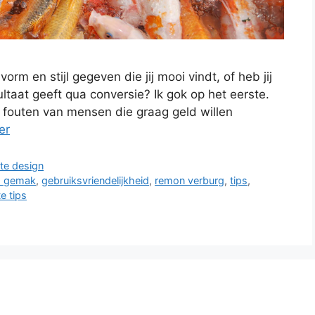
orm en stijl gegeven die jij mooi vindt, of heb jij
taat geeft qua conversie? Ik gok op het eerste.
 fouten van mensen die graag geld willen
er
te design
s gemak
,
gebruiksvriendelijkheid
,
remon verburg
,
tips
,
e tips