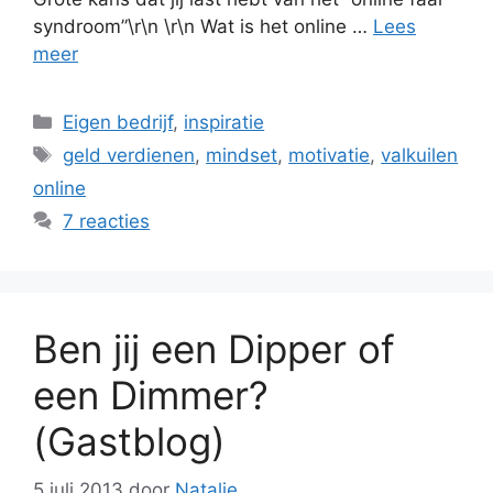
syndroom”\r\n \r\n Wat is het online …
Lees
meer
Categorieën
Eigen bedrijf
,
inspiratie
Tags
geld verdienen
,
mindset
,
motivatie
,
valkuilen
online
7 reacties
Ben jij een Dipper of
een Dimmer?
(Gastblog)
5 juli 2013
door
Natalie