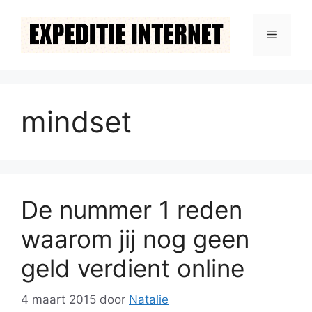
Ga
naar
Menu
de
inhoud
mindset
De nummer 1 reden
waarom jij nog geen
geld verdient online
4 maart 2015
door
Natalie