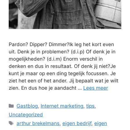
Pardon? Dipper? Dimmer?Ik leg het kort even
uit. Denk je in problemen? (d.i.p) Of denk je in
mogelijkheden? (d.i.m) Enorm verschil in
denken en dus in resultaat. Of denk jij niet?Je
kunt je maar op een ding tegelijk focussen. Je
ziet het een of het ander. Jij bepaalt wat je wilt
zien. En dus hoe je aandacht …
Lees meer
Categorieën
Gastblog
,
Internet marketing
,
tips
,
Uncategorized
Tags
arthur brekelmans
,
eigen bedrijf
,
eigen