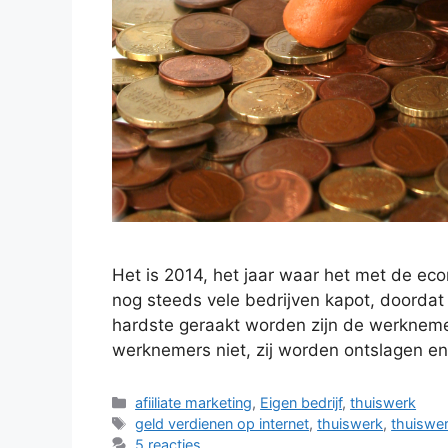
Het is 2014, het jaar waar het met de ec
nog steeds vele bedrijven kapot, doordat
hardste geraakt worden zijn de werknem
werknemers niet, zij worden ontslagen 
Categorieën
afiiliate marketing
,
Eigen bedrijf
,
thuiswerk
Tags
geld verdienen op internet
,
thuiswerk
,
thuiswe
5 reacties