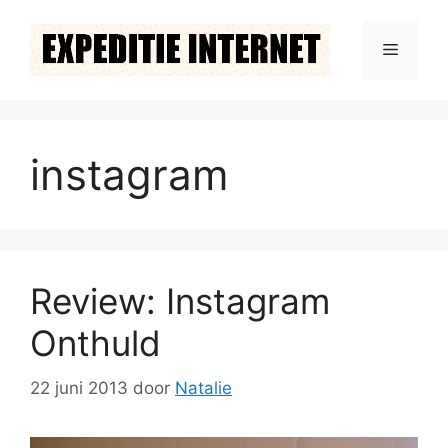
Ga
naar
Menu
de
inhoud
instagram
Review: Instagram
Onthuld
22 juni 2013
door
Natalie