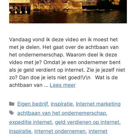
Vandaag vond ik deze video en ik moest het
met je delen. Het gaat over de achtbaan van
het ondernemerschap. Waarom deel ik deze
video met je? Omdat je een ondernemer bent
als je geld verdient op internet. Zie je jezelf niet
zo? Dan doe je iets niet goed!\r\n Wat is de
achtbaan van …
Lees meer
Categorieën
Eigen bedrijf
,
inspiratie
,
Internet marketing
Tags
achtbaan van het ondernemerschap
,
expeditie internet
,
geld verdienen op internet
,
inspiratie
,
internet ondernemen
,
internet