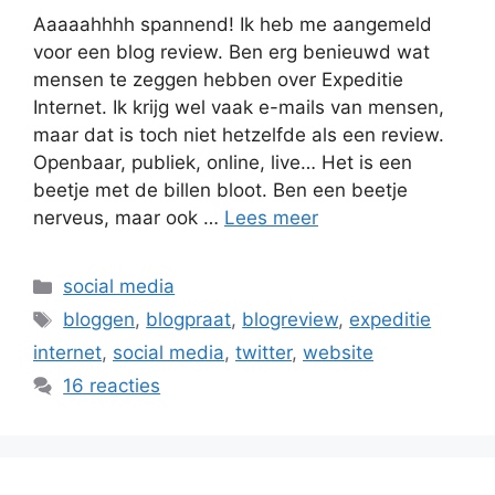
Aaaaahhhh spannend! Ik heb me aangemeld
voor een blog review. Ben erg benieuwd wat
mensen te zeggen hebben over Expeditie
Internet. Ik krijg wel vaak e-mails van mensen,
maar dat is toch niet hetzelfde als een review.
Openbaar, publiek, online, live… Het is een
beetje met de billen bloot. Ben een beetje
nerveus, maar ook …
Lees meer
Categorieën
social media
Tags
bloggen
,
blogpraat
,
blogreview
,
expeditie
internet
,
social media
,
twitter
,
website
16 reacties