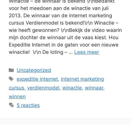
Winactie – de winnaar is bekend \r\nBedankt
voor het meedoen aan de winactie van juli
2013. De winnaar van de internet marketing
cursus Verdienmodel is bekend!\r\n Winactie –
wie heeft gewonnen? \r\nBekijk de video waarin
mijn dochter de winnaar uit de vaas kiest. Hou
Expeditie Internet in de gaten voor een nieuwe
winactie! \r\n De loting – …
Lees meer
Categorieën
Uncategorized
Tags
expeditie internet
,
internet marketing
cursus
,
verdienmodel
,
winactie
,
winnaar
,
winnen
5 reacties