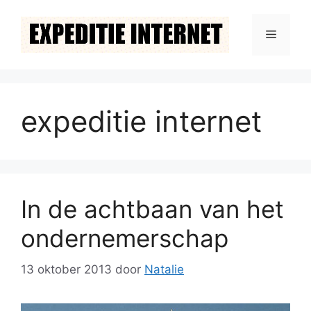
Ga
naar
Menu
de
inhoud
expeditie internet
In de achtbaan van het
ondernemerschap
13 oktober 2013
door
Natalie