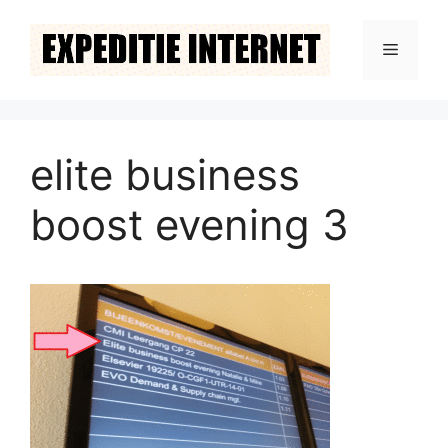
Ga
naar
Menu
de
inhoud
elite business
boost evening 3