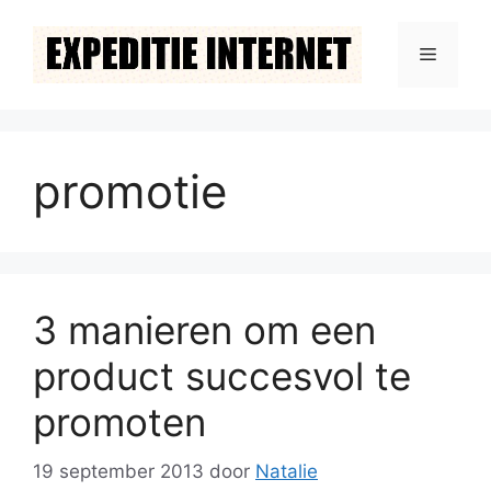
Ga
naar
Menu
de
inhoud
promotie
3 manieren om een
product succesvol te
promoten
19 september 2013
door
Natalie