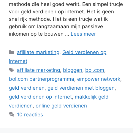
methode die heel goed werkt. Een simpel trucje
voor geld verdienen op internet. Het is geen
snel rijk methode. Het is een trucje wat ik
gebruik om langzaamaan mijn passieve
inkomen op te bouwen …
Lees meer
Categorieën
afiiliate marketing
,
Geld verdienen op
internet
Tags
affiliate marketing
,
bloggen
,
bol.com
,
bol.com partnerprogramma
,
empower network
,
geld verdienen
,
geld verdienen met bloggen
,
geld verdienen op internet
,
makkelijk geld
verdienen
,
online geld verdienen
10 reacties