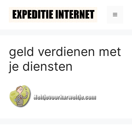
Ga
naar
Menu
de
inhoud
geld verdienen met
je diensten