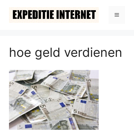
Ga
naar
Menu
de
inhoud
hoe geld verdienen