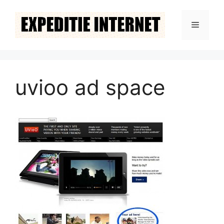
Ga
naar
Menu
de
inhoud
uvioo ad space