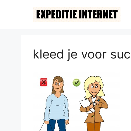
Ga
naar
de
inhoud
kleed je voor su